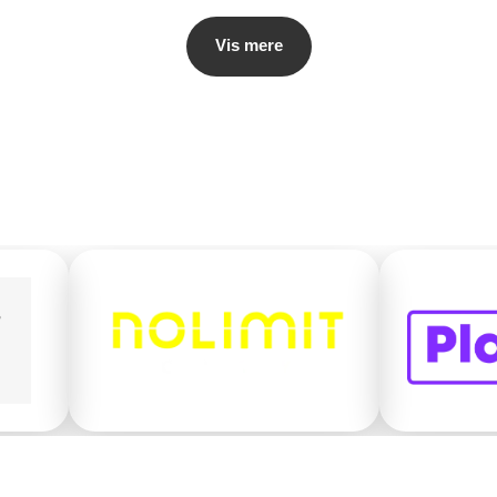
Vis mere
Casino-softwareudbyder