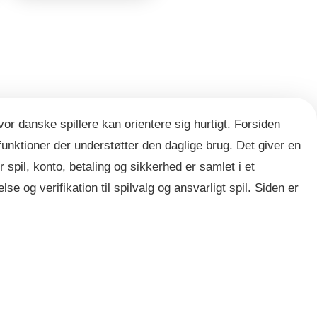
or danske spillere kan orientere sig hurtigt. Forsiden
funktioner der understøtter den daglige brug. Det giver en
 spil, konto, betaling og sikkerhed er samlet i et
 og verifikation til spilvalg og ansvarligt spil. Siden er