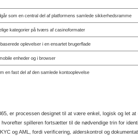
indgår som en central del af platformens samlede sikkerhedsramme
delige kategorier på tværs af casinoformater
ebaserede oplevelser i en ensartet brugerflade
 mobile enheder og i browser
om en fast del af den samlede kontooplevelse
365, er processen designet til at være enkel, logisk og let 
 hvorefter spilleren fortsætter til de nødvendige trin for id
YC og AML, fordi verificering, alderskontrol og dokumentat