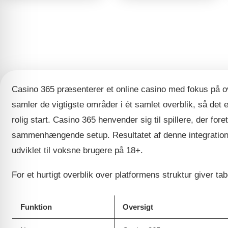
Casino 365 præsenterer et online casino med fokus på over
samler de vigtigste områder i ét samlet overblik, så det 
rolig start. Casino 365 henvender sig til spillere, der fo
sammenhængende setup. Resultatet af denne integration er 
udviklet til voksne brugere på 18+.
For et hurtigt overblik over platformens struktur giver tab
Funktion
Oversigt