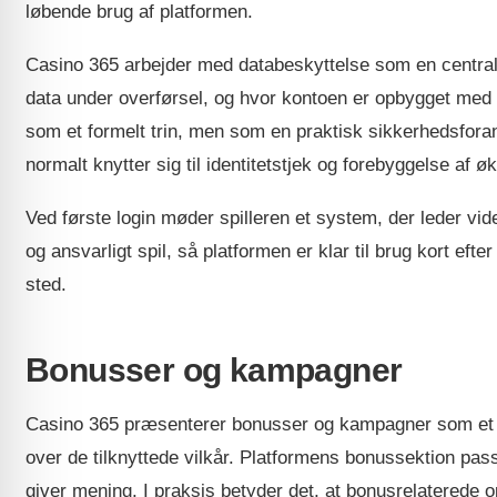
løbende brug af platformen.
Casino 365 arbejder med databeskyttelse som en central d
data under overførsel, og hvor kontoen er opbygget med tyd
som et formelt trin, men som en praktisk sikkerhedsforan
normalt knytter sig til identitetstjek og forebyggelse af
Ved første login møder spilleren et system, der leder vider
og ansvarligt spil, så platformen er klar til brug kort efte
sted.
Bonusser og kampagner
Casino 365 præsenterer bonusser og kampagner som et sel
over de tilknyttede vilkår. Platformens bonussektion pass
giver mening. I praksis betyder det, at bonusrelaterede o