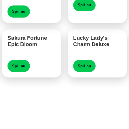
Spil nu
Spil nu
Sakura Fortune
Lucky Lady's
Epic Bloom
Charm Deluxe
Quickspin
Novomatic
Spil nu
Spil nu