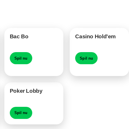
Bac Bo
Casino Hold'em
Evolution
Evolution
Spil nu
Spil nu
Poker Lobby
Evolution
Spil nu